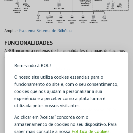
Ampliar
Esquema Sistema de Bilhética
FUNCIONALIDADES
A BOL incorpora centenas de funcionalidades das quais destacamos
as seguintes:
Bem-vindo à BOL!
Portal de Venda na Internet
Venda de Bilhetes
O nosso site utiliza cookies essenciais para o
Emissão de Convites
funcionamento do site e, com o seu consentimento,
Gestão de Clientes e Mailing
cookies que nos ajudam a personalizar a sua
Gestão de Reservas
experiência e a perceber como a plataforma é
Promoções, Concursos
Realização de Inquéritos
utilizada pelos nossos visitantes.
Controlo de Acessos Digital (códigos de barras, RFID)
Mapas de Controlo de Gestão
Ao clicar em "Aceitar" concorda com o
Mapas de Apoio à Decisão
armazenamento de cookies no seu dispositivo. Para
Gestão de Permissões de Utilizadores
saber mais consulte a nossa
Política de Cookies
,