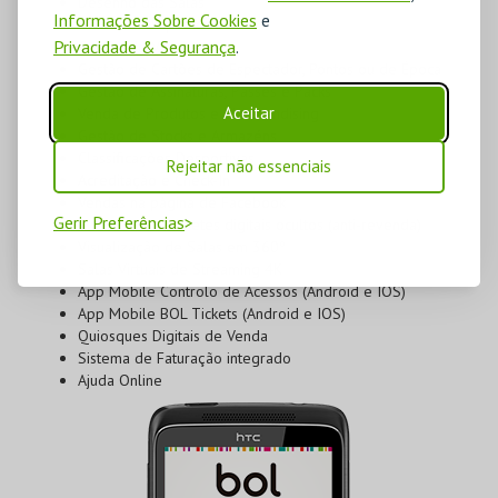
Desenho das Salas
Informações Sobre Cookies
e
Gestão de Espetáculos
Privacidade & Segurança
.
Gestão de Vouchers
Gestão de Cartões de Espectador, Pontos ou de Época
Gestão de Assinaturas, Passes e Packs
Aceitar
Venda de Produtos e Merchandising
Gestão de Stocks e Armazéns
Classificações Desportivas
Rejeitar não essenciais
Acreditação e Check-In
Vendas na página de Facebook
Gerir Preferências
Eventos com bilhetes digitais ocultos (anti-revenda)
Visualização de Salas em 360º
Salas Virtuais de Streaming 4K
App Mobile Controlo de Acessos (Android e IOS)
App Mobile BOL Tickets (Android e IOS)
Quiosques Digitais de Venda
Sistema de Faturação integrado
Ajuda Online