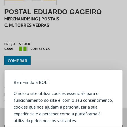
POSTAL EDUARDO GAGEIRO
MERCHANDISING | POSTAIS
C. M. TORRES VEDRAS
PREÇO
STOCK
0,50€
COM STOCK
COMPRAR
DESCRIÇÃO
Postais em fomato 10x15cm com fotografias de Eduardo
Bem-vindo à BOL!
Gageiro, retiradas da publicação "Diário de uma Cidade" do
O nosso site utiliza cookies essenciais para o
prórpio autor. Colecção de 9 postais, pode ser vendido à
colecção ou unidade.
funcionamento do site e, com o seu consentimento,
cookies que nos ajudam a personalizar a sua
experiência e a perceber como a plataforma é
VEJA AINDA:
utilizada pelos nossos visitantes.