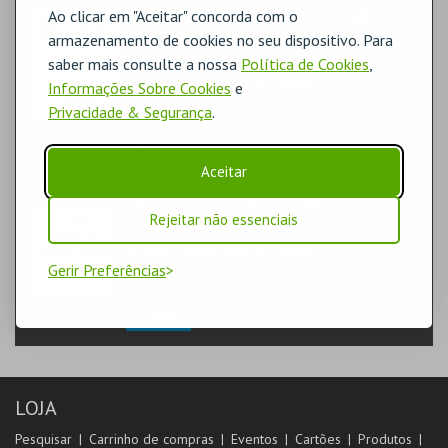
Ao clicar em "Aceitar" concorda com o
EXPOSIÇÃO TEMPORARIA E PERMANENTE
MUSEU MUNICIPAL
armazenamento de cookies no seu dispositivo. Para
FAMÍLIA | EXPOSIÇÃO
saber mais consulte a nossa
Política de Cookies
,
MUSEU MUNICIPAL T. VEDRAS
Informações Sobre Cookies
e
MUSEU
Privacidade & Segurança
.
+ INFO
Aceitar
BILHETE CILT TORRES VEDRAS
FORMAÇÃO & EDUCAÇÃO | MULTIDISCIPLINAR
Rejeitar não essenciais
MUSEU MUNICIPAL T. VEDRAS
Gerir Preferências
MUSEU
+ INFO
LOJA
Pesquisar
Carrinho de compras
Eventos
Cartões
Produtos