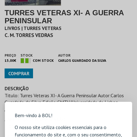
TURRES VETERAS XI- A GUERRA
PENINSULAR
LIVROS | TURRES VETERAS
C. M. TORRES VEDRAS
PREÇO
STOCK
AUTOR
15,00€
COM STOCK
CARLOS GUARDADO DA SILVA
COMPRAR
DESCRIÇÃO
Titulo: Turres Veteras XI- A Guerra Peninsular Autor:Carlos
Guardado da Silva Edição:CMTV/Universidade de Lisboa
/Edições Colibri Data: 2009
Bem-vindo à BOL!
ANO EDIÇÃO/ REIMPRESSÃO
2008
O nosso site utiliza cookies essenciais para o
funcionamento do site e, com o seu consentimento,
PÁGINAS