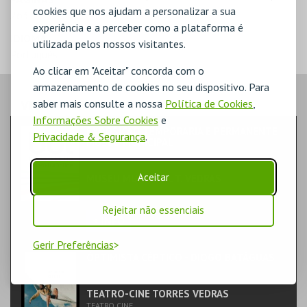
cookies que nos ajudam a personalizar a sua
263
experiência e a perceber como a plataforma é
IDIOMA
utilizada pelos nossos visitantes.
Português
Ao clicar em "Aceitar" concorda com o
armazenamento de cookies no seu dispositivo. Para
VEJA AINDA:
saber mais consulte a nossa
Política de Cookies
,
Informações Sobre Cookies
e
EXPOSIÇÃO TEMPORARIA E PERMANENTE
Privacidade & Segurança
.
MUSEU MUNICIPAL
FAMÍLIA | EXPOSIÇÃO
Aceitar
MUSEU MUNICIPAL T. VEDRAS
MUSEU
Rejeitar não essenciais
+ INFO
Gerir Preferências
ÓPTIMISTA CÉPTICO - DIOGO BATÁGUAS
TEATRO & ARTE | STAND-UP
TEATRO-CINE TORRES VEDRAS
TEATRO CINE