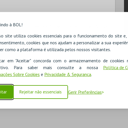
indo à BOL!
r: Eurico Sepúlveda/V.Rafael cordeiro de Sousa
 Data: 1993
o site utiliza cookies essenciais para o funcionamento do site e
nsentimento, cookies que nos ajudam a personalizar a sua experiên
er como a plataforma é utilizada pelos nossos visitantes.
icar em "Aceitar" concorda com o armazenamento de cookies 
ositivo. Para saber mais consulte a nossa
Política de 
ações Sobre Cookies
e
Privacidade & Segurança
.
itar
Rejeitar não essenciais
Gerir Preferências