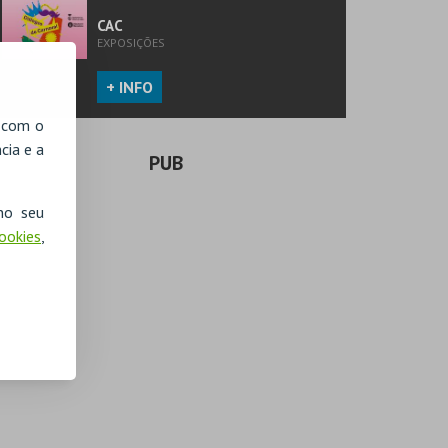
CAC
EXPOSIÇÕES
+ INFO
, com o
cia e a
PUB
no seu
Cookies
,