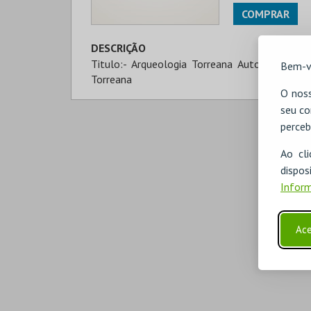
COMPRAR
DESCRIÇÃO
Titulo:- Arqueologia Torreana Autor: J.M.Cor
Bem-v
Torreana
O noss
seu co
perceb
Ao cl
disp
Inform
Ace