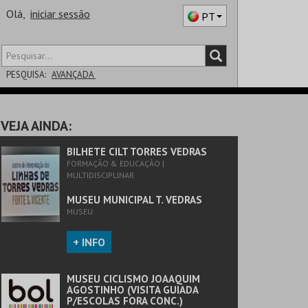
Olá,
iniciar sessão
PT
PESQUISA:
AVANÇADA
DISTRITO
VEJA AINDA:
SALA
BILHETE CILT TORRES VEDRAS
FORMAÇÃO & EDUCAÇÃO |
MULTIDISCIPLINAR
MUSEU MUNICIPAL T. VEDRAS
MUSEU
+ INFO
MUSEU CICLISMO JOAAQUIM
AGOSTINHO (VISITA GUIADA
P/ESCOLAS FORA CONC.)