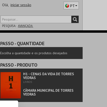
Olá,
iniciar sessão
PT
PESQUISA:
AVANÇADA
DISTRITO
PASSO
- QUANTIDADE
SALA
Escolha a quantidade e os produtos desejados
PASSO
- PRODUTO
H1 - CENAS DA VIDA DE TORRES
VEDRAS
LIVROS
CÂMARA MUNICIPAL DE TORRES
VEDRAS