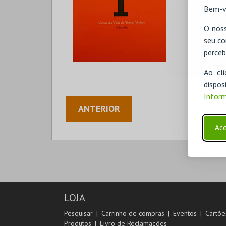
Bem-v
O noss
seu co
perceb
Ao cl
disp
Inform
ANTERIOR
Ace
LOJA
Pesquisar
Carrinho de compras
Eventos
Cartõe
Produtos
Livro de Reclamações