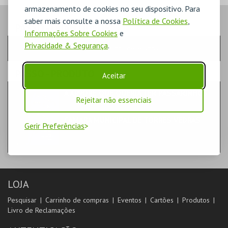
armazenamento de cookies no seu dispositivo. Para
saber mais consulte a nossa
Política de Cookies
,
PASSO
- QUANTIDADE
Informações Sobre Cookies
e
Privacidade & Segurança
.
Escolha a quantidade e os produtos desejados
PASSO
- PRODUTO
Aceitar
A ÁRVORE QUE QUERIA TER PASSARINHOS
Rejeitar não essenciais
LIVROS
CÂMARA MUNICIPAL DE TORRES VEDRAS
Gerir Preferências
LOJA
Pesquisar
Carrinho de compras
Eventos
Cartões
Produtos
Livro de Reclamações