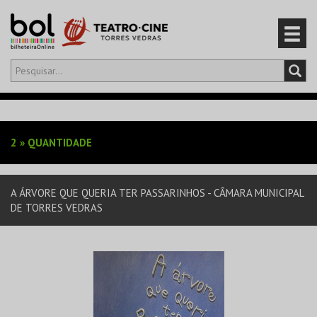
Olá,
iniciar sessão
PT
0
CARRINHO
2
»
QUANTIDADE
EVENTOS
A ÁRVORE QUE QUERIA TER PASSARINHOS - CÂMARA MUNICIPAL
CARTÕES
DE TORRES VEDRAS
PRODUTOS