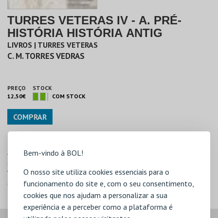
TURRES VETERAS IV - A. PRÉ-
HISTÓRIA HISTÓRIA ANTIG
LIVROS | TURRES VETERAS
C. M. TORRES VEDRAS
PREÇO
STOCK
12,50€
COM STOCK
COMPRAR
DESCRIÇÃO
Autor: CMTV Sinopse: Um conjunto de estudos que
Bem-vindo à BOL!
sintetizam o estado actual da investigação sobre Torres
O nosso site utiliza cookies essenciais para o
Vedras, na Pré-História e História Antiga: Paleolítico,
funcionamento do site e, com o seu consentimento,
Calcolítico, as Idades do Bronze e do Ferro e a Época romana.
Data de edição: 2002
cookies que nos ajudam a personalizar a sua
experiência e a perceber como a plataforma é