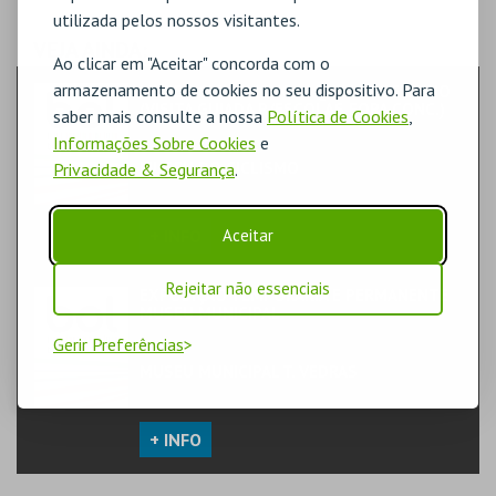
utilizada pelos nossos visitantes.
VEJA AINDA:
Ao clicar em "Aceitar" concorda com o
armazenamento de cookies no seu dispositivo. Para
MUSEU CICLISMO JOAAQUIM AGOSTINHO
(VISITA GUIADA P/ESCOLAS FORA CONC.)
saber mais consulte a nossa
Política de Cookies
,
TEATRO & ARTE | EXPOSIÇÃO
Informações Sobre Cookies
e
MUSEU DO CICLISMO
Privacidade & Segurança
.
EXPOSIÇÃO PERMANENTE
+ INFO
Aceitar
Rejeitar não essenciais
EXPOSIÇÃO TEMPORARIA E PERMANENTE
MUSEU MUNICIPAL
FAMÍLIA | EXPOSIÇÃO
Gerir Preferências
MUSEU MUNICIPAL T. VEDRAS
MUSEU
+ INFO