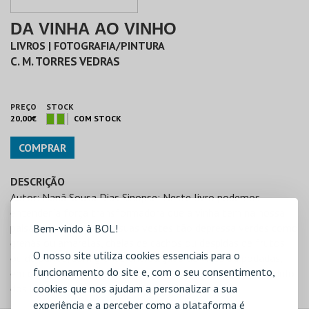
DA VINHA AO VINHO
LIVROS | FOTOGRAFIA/PINTURA
C. M. TORRES VEDRAS
PREÇO
STOCK
20,00€
COM STOCK
COMPRAR
DESCRIÇÃO
Autor: Nanã Sousa Dias Sinopse: Neste livro podemos
entender ‘a força transformadora que a vinha tem na nossa
paisagem rural, com as suas vestes tão depressa verdes como
Bem-vindo à BOL!
grenás ou amarelas, cheias de cachos ou despidas de frutos
O nosso site utiliza cookies essenciais para o
ou de parras, com grande entrelaçado de vides ou podadas,
funcionamento do site e, com o seu consentimento,
em que a cada dia se vai transformando para regalo incrédulo
dos nossos sentidos’. Data de edição: 2008
cookies que nos ajudam a personalizar a sua
experiência e a perceber como a plataforma é