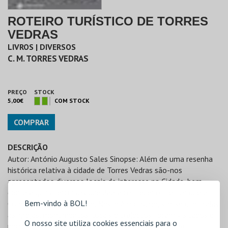
ROTEIRO TURÍSTICO DE TORRES
VEDRAS
LIVROS | DIVERSOS
C. M. TORRES VEDRAS
PREÇO
STOCK
5,00€
COM STOCK
COMPRAR
DESCRIÇÃO
Autor: António Augusto Sales Sinopse: Além de uma resenha
histórica relativa à cidade de Torres Vedras são-nos
apresentados diversos locais de interesse na Cidade, bem
como alguns percursos que dão a conhecer o melhor que o
Bem-vindo à BOL!
Concelho tem para visitar. Neste âmbito, registe-se que todas
as igrejas, monumentos, locais e trajectos foram visitados e
O nosso site utiliza cookies essenciais para o
percorridos de modo a certificar-se a actualidade da