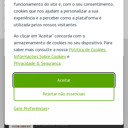
funcionamento do site e, com o seu consentimento,
informação disponibilizada ao leitor. O Roteiro Turístico de
cookies que nos ajudam a personalizar a sua
Torres Vedras contempla, ainda, os principais eventos que
marcam o calendário do Concelho e informações úteis (como
experiência e a perceber como a plataforma é
telefones e horários) para quem quer descobrir mais sobre a
utilizada pelos nossos visitantes.
identidade torriense. Data de edição: Dezembro 2007
Ao clicar em "Aceitar" concorda com o
armazenamento de cookies no seu dispositivo. Para
saber mais consulte a nossa
Política de Cookies
,
VEJA AINDA:
Informações Sobre Cookies
e
VISITA GUIADA EXPOSIÇÃO MCJA ATÉ 25
Privacidade & Segurança
.
PESSOAS
TEATRO & ARTE | EXPOSIÇÃO
Aceitar
MUSEU DO CICLISMO
EXPOSIÇÃO PERMANENTE
Rejeitar não essenciais
+ INFO
Gerir Preferências
EXPOSIÇÃO TEMPORARIA E PERMANENTE
MUSEU MUNICIPAL
FAMÍLIA | EXPOSIÇÃO