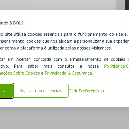
indo à BOL!
avanca Rodrigues, Guilhermina Pacheco e Maria Manuela
há mais de uma década, tem conhecido um grande impulso,
o site utiliza cookies essenciais para o funcionamento do site e
ional e local, uns produzidos no âmbito de dissertações
nsentimento, cookies que nos ajudam a personalizar a sua experiên
os encontros anuais Turres Veteras. A história entende
er como a plataforma é utilizada pelos nossos visitantes.
o e tempo na representação do homem em contexto.
 do tempo”, é um importante instrumento de trabalho…”
icar em "Aceitar" concorda com o armazenamento de cookies 
icipal de Torres Vedras e Escola Secundária de Madeira
ositivo. Para saber mais consulte a nossa
Política de 
ações Sobre Cookies
e
Privacidade & Segurança
.
itar
Rejeitar não essenciais
Gerir Preferências