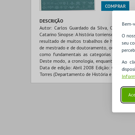
COMPRAR
DESCRIÇÃO
Bem-v
Autor: Carlos Guardado da Silva, Cecília Tr
Catarino Sinopse: A história torriense, desde 
O noss
resultado de muitos trabalhos de história reg
seu co
de mestrado e de doutoramento, outros fruto d
perceb
como fundamentais as categorias de espaç
Deste modo, a cronologia, enquanto “ciência
Ao cl
Data de edição: Abril 2008 Edição: Câmara Mun
disp
Torres (Departamento de História e EMRC)
Inform
Ace