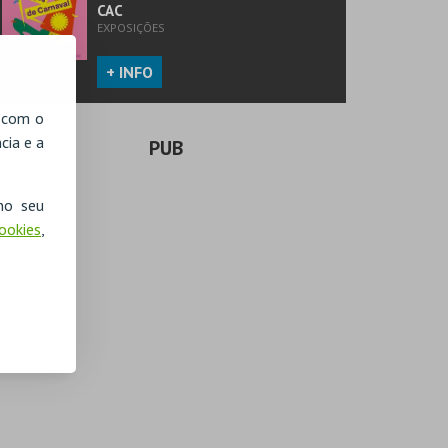
CAC
EXPOSIÇÕES
+ INFO
, com o
cia e a
PUB
no seu
Cookies
,